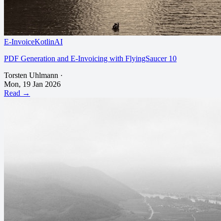
E-Invoice
Kotlin
AI
PDF Generation and E-Invoicing with FlyingSaucer 10
Torsten Uhlmann
·
Mon, 19 Jan 2026
Read →